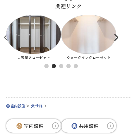
関連リンク
大容量クローゼット
ウォークインクローゼット
シューズ
室内設備
仕様
室内設備
共用設備